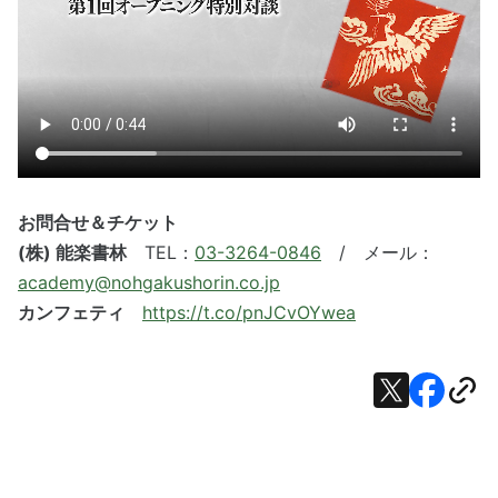
お問合せ＆チケット
(株) 能楽書林
TEL：
03-3264-0846
/ メール：
academy@nohgakushorin.co.jp
カンフェティ
https://t.co/pnJCvOYwea
X
Facebook
URL
で
で
を
シ
シ
コ
ェ
ェ
ピ