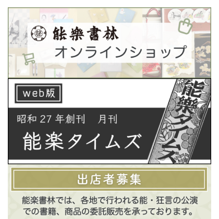
ア
ア
ー
す
る