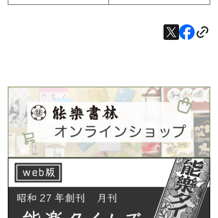
X
Facebook
URL
で
で
を
シ
シ
コ
ェ
ェ
ピ
ア
ア
ー
す
る