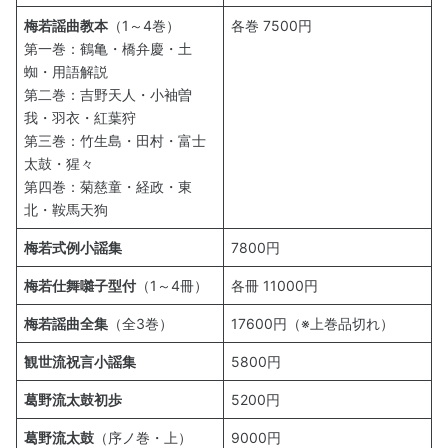
梅若謡曲教本
（1～4巻）
各巻 7500円
第一巻：鶴亀・橋弁慶・土
蜘・用語解説
第二巻：吉野天人・小袖曽
我・羽衣・紅葉狩
第三巻：竹生島・田村・富士
太鼓・猩々
第四巻：菊慈童・経政・東
北・鞍馬天狗
梅若式例小謡集
7800円
梅若仕舞囃子型付
（1～4冊）
各冊 11000円
梅若謡曲全集
（全3巻）
17600円（※上巻品切れ）
観世流祝言小謡集
5800円
葛野流太鼓初歩
5200円
葛野流太鼓
（序ノ巻・上）
9000円