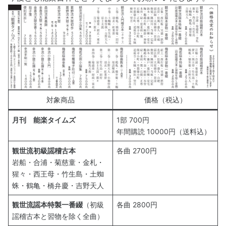
対象商品
価格（税込）
月刊 能楽タイムズ
1部 700円
年間購読 10000円（送料込）
観世流初級謡稽古本
各曲 2700円
岩船・合浦・菊慈童・金札・
猩々・西王母・竹生島・土蜘
蛛・鶴亀・橋弁慶・吉野天人
観世流謡本特製一番綴
（初級
各曲 2800円
謡稽古本と習物を除く全曲）