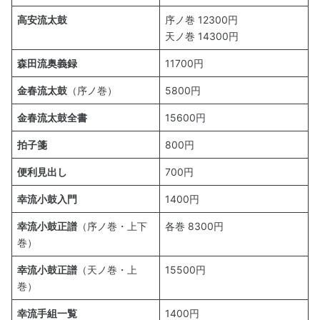
高安流太鼓
序ノ巻 12300円
天ノ巻 14300円
森田流奥義録
11700円
金春流太鼓
（序ノ巻）
5800円
金春流太鼓全書
15600円
拍子箋
800円
便利見出し
700円
幸流小鼓入門
1400円
幸流小鼓正譜
（序ノ巻・上下
各巻 8300円
巻）
幸流小鼓正譜
（天ノ巻・上
15500円
巻）
幸流手組一覧
1400円