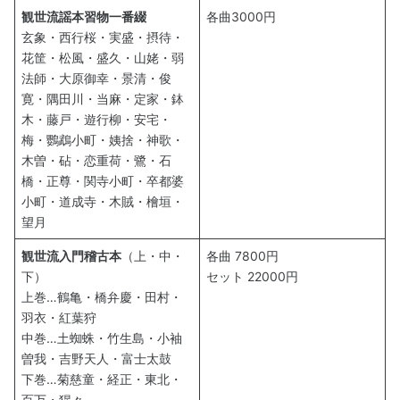
観世流謡本習物一番綴
各曲3000円
玄象・西行桜・実盛・摂待・
花筐・松風・盛久・山姥・弱
法師・大原御幸・景清・俊
寛・隅田川・当麻・定家・鉢
木・藤戸・遊行柳・安宅・
梅・鸚鵡小町・姨捨・神歌・
木曽・砧・恋重荷・鷺・石
橋・正尊・関寺小町・卒都婆
小町・道成寺・木賊・檜垣・
望月
観世流入門稽古本
（上・中・
各曲 7800円
下）
セット 22000円
上巻…鶴亀・橋弁慶・田村・
羽衣・紅葉狩
中巻…土蜘蛛・竹生島・小袖
曽我・吉野天人・富士太鼓
下巻…菊慈童・経正・東北・
百万・猩々