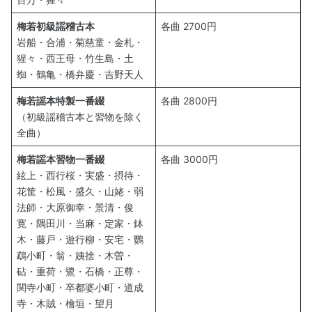
梅若初級謡稽古本
各曲 2700円
岩船・合浦・菊慈童・金札・
猩々・西王母・竹生島・土
蜘・鶴亀・橋弁慶・吉野天人
梅若謡本特製一番綴
各曲 2800円
（初級謡稽古本と習物を除く
全曲）
梅若謡本習物一番綴
各曲 3000円
絃上・西行桜・実盛・摂待・
花筐・松風・盛久・山姥・弱
法師・大原御幸・景清・俊
寛・隅田川・当麻・定家・鉢
木・藤戸・遊行柳・安宅・鸚
鵡小町・翁・姨捨・木曽・
砧・重荷・鷺・石橋・正尊・
関寺小町・卒都婆小町・道成
寺・木賊・檜垣・望月